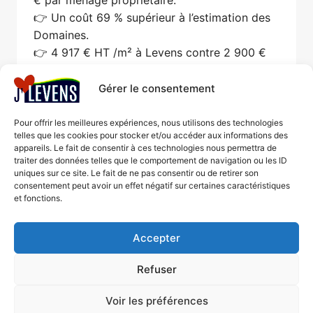
👉 Un coût 69 % supérieur à l’estimation des
Domaines.
👉 4 917 € HT /m² à Levens contre 2 900 €
HT/m² ailleurs.
Gérer le consentement
MAISON
LIRE LA SUITE
DE
Pour offrir les meilleures expériences, nous utilisons des technologies
SANTÉ
telles que les cookies pour stocker et/ou accéder aux informations des
À
appareils. Le fait de consentir à ces technologies nous permettra de
LEVENS
Navigation
traiter des données telles que le comportement de navigation ou les ID
Page
1
2
3
…
5
–
uniques sur ce site. Le fait de ne pas consentir ou de retirer son
BILAN
consentement peut avoir un effet négatif sur certaines caractéristiques
de
suivante
ET
et fonctions.
ALTERNATIVES
page
Accepter
Mentions légales
Refuser
© 2026 J'aime Levens - Thème
Politique de cookies
WordPress par
Kadence WP
(UE)
Voir les préférences