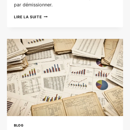
par démissionner.
“DÉMOCRATIE
LIRE LA SUITE
LOCALE,
OUVERTURE,
SOLIDARITÉ,
RESPECT
DES
HABITANTS…“
BLOG