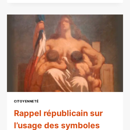
:
NOTRE
SOCLE
CITOYENNETÉ
Rappel républicain sur
l’usage des symboles