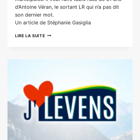
d’Antoine Véran, le sortant LR qui n’a pas dit
son dernier mot.
Un article de Stéphanie Gasiglia
LEVENS
LIRE LA SUITE
:
LA
CAMPAGNE
EST
DÉJÀ
À
COUTEAUX
TIRÉS