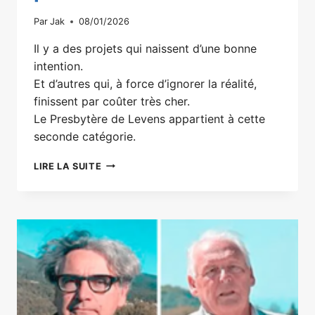
Par
Jak
08/01/2026
Il y a des projets qui naissent d’une bonne
intention.
Et d’autres qui, à force d’ignorer la réalité,
finissent par coûter très cher.
Le Presbytère de Levens appartient à cette
seconde catégorie.
LE
LIRE LA SUITE
PRESBYTÈRE
“PMR”
:
1,2
MILLION
D’EUROS
POUR
UNE
BONNE
INTENTION