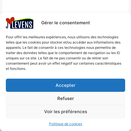
Télécharger ICS
Calendrier Google
Gérer le consentement
Pour offrir les meilleures expériences, nous utilisons des technologies
telles que les cookies pour stocker et/ou accéder aux informations des
appareils. Le fait de consentir à ces technologies nous permettra de
Mentions légales
traiter des données telles que le comportement de navigation ou les ID
© 2026 J'aime Levens - Thème
uniques sur ce site. Le fait de ne pas consentir ou de retirer son
Politique de cookies
WordPress par
Kadence WP
consentement peut avoir un effet négatif sur certaines caractéristiques
(UE)
et fonctions.
Accepter
Refuser
Voir les préférences
Politique de cookies