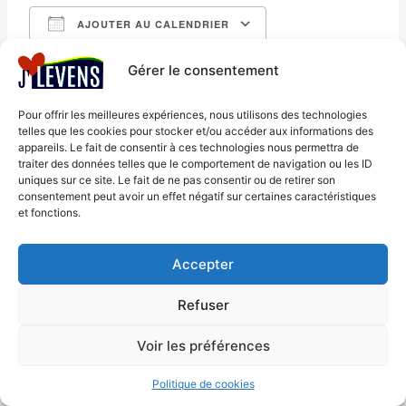
AJOUTER AU CALENDRIER
Télécharger ICS
Calendrier Google
Gérer le consentement
Rdv samedi 10 janvier à 10h00 à la Maison du
Département de Plan-du-Var
Pour offrir les meilleures expériences, nous utilisons des technologies
telles que les cookies pour stocker et/ou accéder aux informations des
appareils. Le fait de consentir à ces technologies nous permettra de
traiter des données telles que le comportement de navigation ou les ID
uniques sur ce site. Le fait de ne pas consentir ou de retirer son
consentement peut avoir un effet négatif sur certaines caractéristiques
et fonctions.
Accepter
Mentions légales
© 2026 J'aime Levens - Thème
Politique de cookies
WordPress par
Kadence WP
Refuser
(UE)
Voir les préférences
Politique de cookies